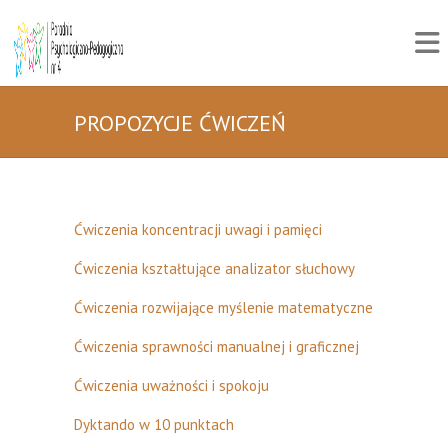
PROPOZYCJE ĆWICZEŃ
Ćwiczenia koncentracji uwagi i pamięci
Ćwiczenia kształtujące analizator słuchowy
Ćwiczenia rozwijające myślenie matematyczne
Ćwiczenia sprawności manualnej i graficznej
Ćwiczenia uważności i spokoju
Dyktando w 10 punktach