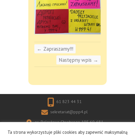
←
Zapraszamy!!!
Następny wpis
→
61 823 44 31
sekretariat@ppp4.pl
os. Bolesława Chrobrego 105 60-681
Ta strona wykorzystuje pliki cookies aby zapewnić maksymalną
Poznań