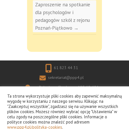
Zaproszenie na spotkanie
dla psychologów i
pedagogów szkół z rejonu
Poznań-Piątkowo
→
61 823 44 31
sekretariat@ppp4.pl
os. Bolesława Chrobrego 105 60-681
Ta strona wykorzystuje pliki cookies aby zapewnić maksymalną
Poznań
wygodę w korzystaniu z naszego serwisu. Klikając na
"Zaakceptuj wszystkie", zgadzasz się na używanie wszystkich
plików cookies. Możesz również wybrać opcję "Ustawienia" w
celu zgody na poszczególne pliki cookies. Informacje o
polityce cookies można znaleźć pod adresem
Prawa autorskie © 2026
Poradnia
www.ppp4.pl/polityka-cookies
.