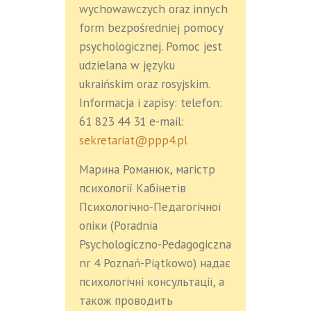
wychowawczych oraz innych
form bezpośredniej pomocy
psychologicznej. Pomoc jest
udzielana w języku
ukraińskim oraz rosyjskim.
Informacja i zapisy: telefon:
61 823 44 31 e-mail:
sekretariat@ppp4.pl
Марина Романюк, магістр
психології Кабінетів
Психологічно-Педагогічної
опіки (Poradnia
Psychologiczno-Pedagogiczna
nr 4 Poznań-Piątkowо) надає
психологічні консультації, а
також проводить