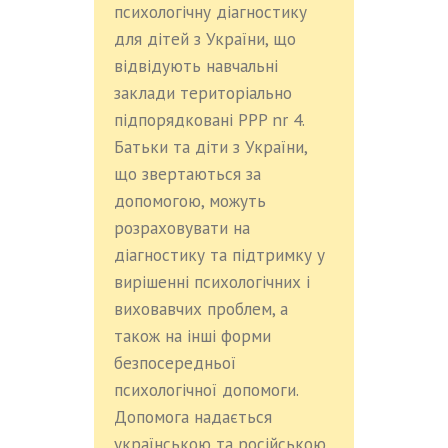
психологічну діагностику
для дітей з України, що
відвідують навчальні
заклади територіально
підпорядковані PPP nr 4.
Батьки та діти з України,
що звертаються за
допомогою, можуть
розраховувати на
діагностику та підтримку у
вирішенні психологічних і
виховавчих проблем, а
також на інші форми
безпосередньої
психологічної допомоги.
Допомога надається
українською та російською