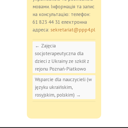
мовами. Інформація та запис
на консультацію: телефон:
61 823 44 31 електронна
адреса:
sekretariat@ppp4.pl
←
Zajęcia
socjoterapeutyczna dla
dzieci z Ukrainy ze szkół z
rejonu Poznań-Piatkowo
Wsparcie dla nauczycieli (w
języku ukraińskim,
rosyjskim, polskim)
→