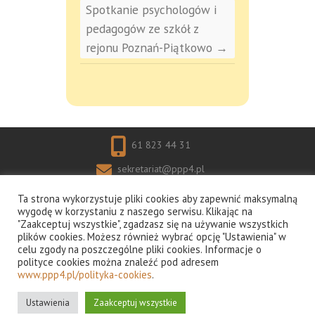
Spotkanie psychologów i
pedagogów ze szkół z
rejonu Poznań-Piątkowo
→
61 823 44 31
sekretariat@ppp4.pl
os. Bolesława Chrobrego 105 60-681
Ta strona wykorzystuje pliki cookies aby zapewnić maksymalną
wygodę w korzystaniu z naszego serwisu. Klikając na
Poznań
"Zaakceptuj wszystkie", zgadzasz się na używanie wszystkich
plików cookies. Możesz również wybrać opcję "Ustawienia" w
celu zgody na poszczególne pliki cookies. Informacje o
polityce cookies można znaleźć pod adresem
www.ppp4.pl/polityka-cookies
.
Prawa autorskie © 2026
Poradnia
Psychologiczno-Pedagogiczna nr 4 w Poznaniu
Ustawienia
Zaakceptuj wszystkie
| Motyw autorstwa:
Theme Horse
| Wspierane