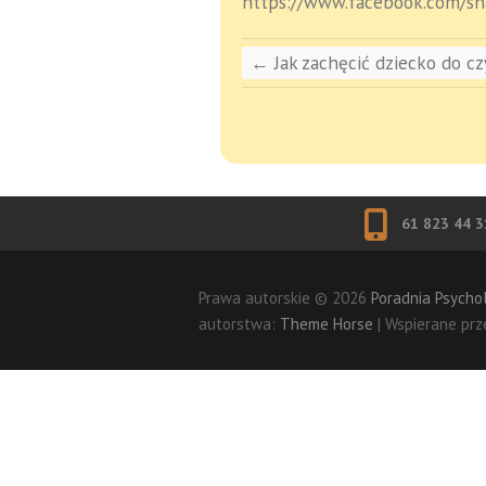
https://www.facebook.com/
←
Jak zachęcić dziecko do cz
61 823 44 3
Prawa autorskie © 2026
Poradnia Psycho
autorstwa:
Theme Horse
| Wspierane prz