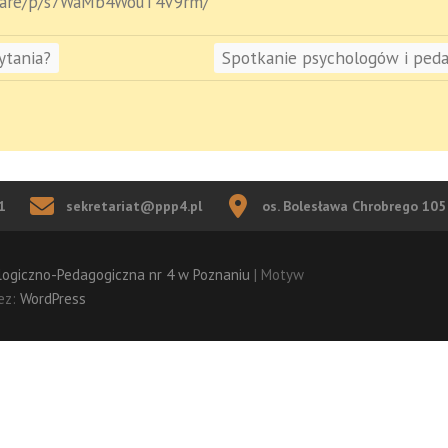
share/p/s7WaMb4WouT4V9rm/
ytania?
Spotkanie psychologów i ped
1
sekretariat@ppp4.pl
os. Bolesława Chrobrego 10
logiczno-Pedagogiczna nr 4 w Poznaniu
| Motyw
ez:
WordPress