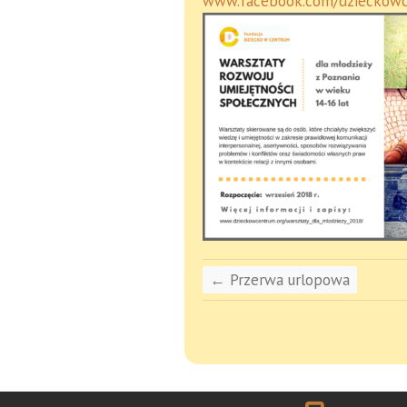
www.facebook.com/dzieckow
←
Przerwa urlopowa