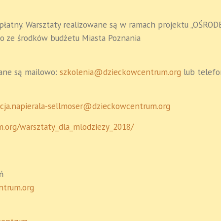
zpłatny. Warsztaty realizowane są w ramach projektu „OŚRO
 ze środków budżetu Miasta Poznania
wane są mailowo:
szkolenia@dzieckowcentrum.org
lub telefo
icja.napierala-sellmoser@dzieckowcentrum.org
m.org/warsztaty_dla_mlodziezy_2018/
ń
ntrum.org