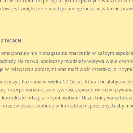
iecko w Centrum” rozpoczyna cykl bezpłatnych warsztatów dl
atów jest zwiększenie wiedzy i umiejętności w zakresie pra
SZTATACH:
i emocjonalny ma niebagatelne znaczenie w każdym aspekcie
młodzieży. Na rozwój społeczny młodzieży wpływa wiele czyn
w relacjach z dorosłymi oraz możliwość interakcji z innymi
odzieży z Poznania w wieku 14-16 lat, która chciałaby zwięk
acji interpersonalnej, asertywności, sposobów rozwiązywani
ontekście relacji z innymi osobami. Uczestnicy warsztatów 
mi oraz zwiększą swobodę w kontaktach społecznych aby móc 