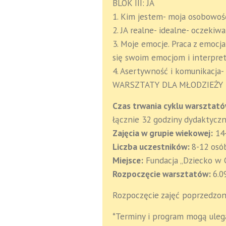
BLOK III: JA
1. Kim jestem- moja osobowość
2. JA realne- idealne- oczekiwa
3. Moje emocje. Praca z emocja
się swoim emocjom i interpret
4. Asertywność i komunikacja-
WARSZTATY DLA MŁODZIEŻY 
Czas trwania cyklu warsztat
łącznie 32 godziny dydaktycz
Zajęcia w grupie wiekowej:
14-
Liczba uczestników:
8-12 osó
Miejsce:
Fundacja „Dziecko w C
Rozpoczęcie warsztatów:
6.0
Rozpoczęcie zajęć poprzedzone
*Terminy i program mogą uleg