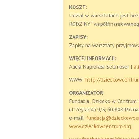
KOSZT:
Udział w warsztatach jest be
RODZINY” współfinansowanego
ZAPISY:
Zapisy na warsztaty przyjmo
WIĘCEJ INFORMACJI:
Alicja Napierała-Sellmoser |
al
WWW:
http://dzieckowcentru
ORGANIZATOR:
Fundacja „Dziecko w Centrum”
ul. Zeylanda 9/3, 60-808 Pozna
e-mail:
fundacja@dzieckowce
www.dzieckowcentrum.org