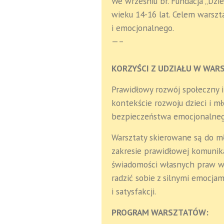
We wrześniu br. Fundacja „Dz
wieku 14-16 lat. Celem warszt
i emocjonalnego.
—–
KORZYŚCI Z UDZIAŁU W WAR
Prawidłowy rozwój społeczny 
kontekście rozwoju dzieci i 
bezpieczeństwa emocjonalnego 
Warsztaty skierowane są do mł
zakresie prawidłowej komunik
świadomości własnych praw w k
radzić sobie z silnymi emocja
i satysfakcji.
PROGRAM WARSZTATÓW: