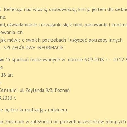
. Refleksja nad własną osobowością, kim ja jestem dla siebi
ne.
mi, uświadamianie i oswajanie się z nimi, panowanie i kontro
owania ich.
 jak mówić o swoich potrzebach i usłyszeć potrzeby innych.
– SZCZEGÓŁOWE INFORMACJE:
ów:
15 spotkań realizowanych w okresie 6.09.2018 r. – 20.12.2
ne
16 lat
b
entrum”, ul. Zeylanda 9/3, Poznań
9.2018 r.
 będzie konsultacją z rodzicem.
ać zmianom w zależności od potrzeb uczestników biorących 