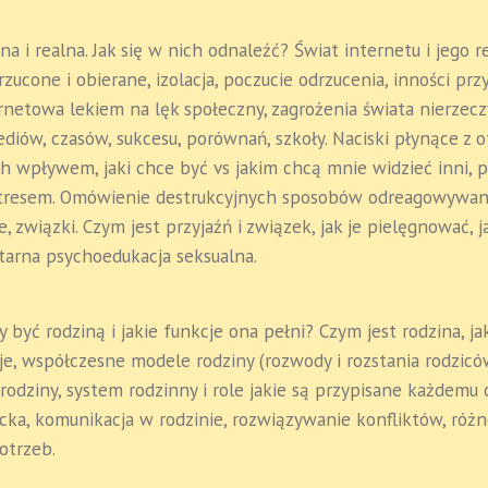
na i realna. Jak się w nich odnaleźć? Świat internetu i jego r
zucone i obierane, izolacja, poczucie odrzucenia, inności prz
rnetowa lekiem na lęk społeczny, zagrożenia świata nierzecz
ediów, czasów, sukcesu, porównań, szkoły. Naciski płynące z o
h wpływem, jaki chce być vs jakim chcą mnie widzieć inni, 
 stresem. Omówienie destrukcyjnych sposobów odreagowywani
ie, związki. Czym jest przyjaźń i związek, jak je pielęgnować, 
ntarna psychoedukacja seksualna.
y być rodziną i jakie funkcje ona pełni? Czym jest rodzina, ja
tuje, współczesne modele rodziny (rozwody i rozstania rodzic
 rodziny, system rodzinny i role jakie są przypisane każdemu 
ecka, komunikacja w rodzinie, rozwiązywanie konfliktów, ró
otrzeb.